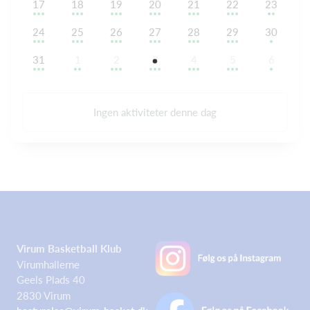
17
18
19
20
21
22
23
24
25
26
27
28
29
30
31
1
2
3
4
5
6
Ingen aktiviteter denne dag
Virum Basketball Klub
Virumhallerne
Geels Plads 40
2830 Virum