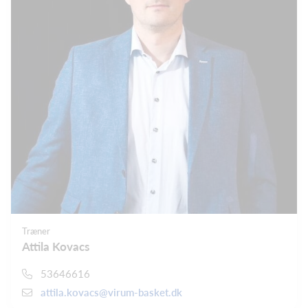
Træner
Attila Kovacs
53646616
attila.kovacs@virum-basket.dk